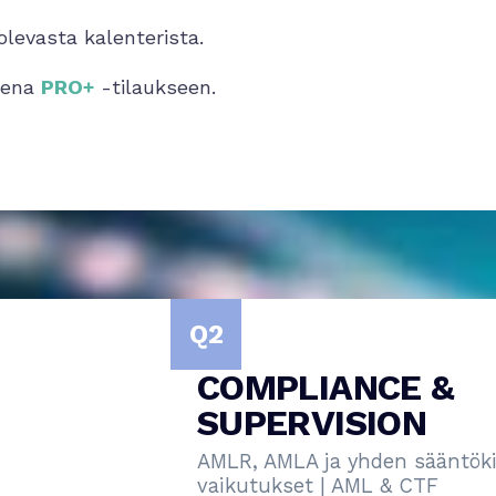
evasta kalenterista.
Arena
PRO+
-tilaukseen.
Q2
COMPLIANCE & 
SUPERVISION
AMLR, AMLA ja yhden sääntökirjan käytä
vaikutukset | AML & CTF