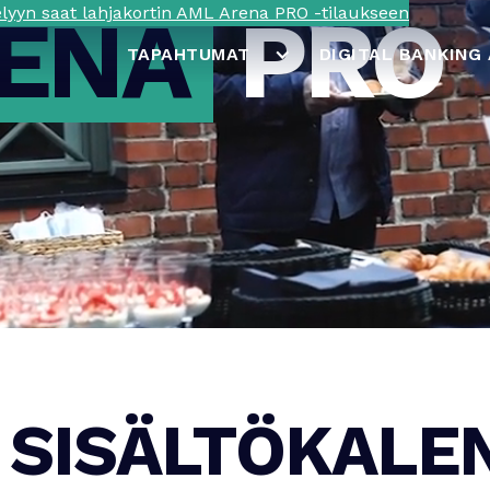
ENA
PRO
yyn saat lahjakortin AML Arena PRO -tilaukseen
TAPAHTUMAT
DIGITAL BANKING
SISÄLTÖKALE