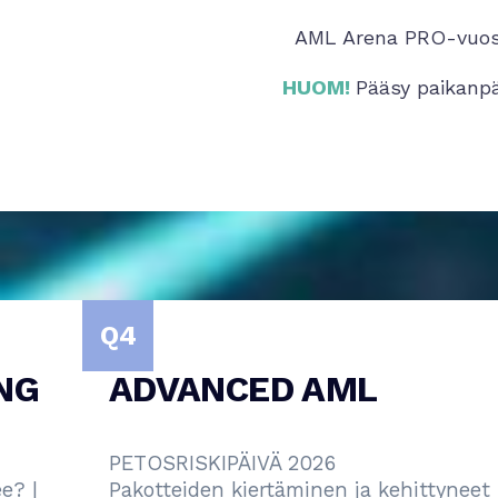
AML Arena PRO-vuosi
HUOM!
Pääsy paikanpä
Q4
ADVANCED AML
PETOSRISKIPÄIVÄ 2026
Pakotteiden kiertäminen ja kehittyneet 