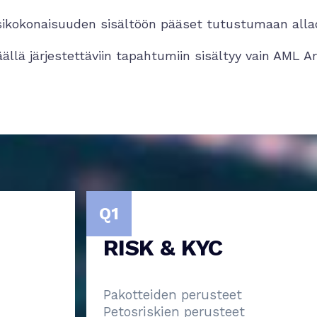
kokonaisuuden sisältöön pääset tutustumaan allaol
ällä järjestettäviin tapahtumiin sisältyy vain AML 
Q1
RISK & KYC
Pakotteiden perusteet
Petosriskien perusteet